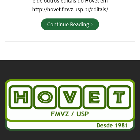
e de outros editais do Hovet em
http://hovet.fmvz.usp.br/editais/
Continue Reading